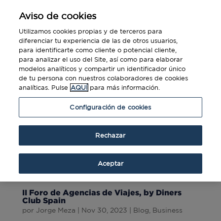
Aviso de cookies
Utilizamos cookies propias y de terceros para
diferenciar tu experiencia de las de otros usuarios,
para identificarte como cliente o potencial cliente,
para analizar el uso del Site, así como para elaborar
modelos analíticos y compartir un identificador único
de tu persona con nuestros colaboradores de cookies
analíticas. Pulse
AQUÍ
para más información.
Configuración de cookies
Rechazar
Aceptar
II Foro de Agencias de Viajes, by Diners
Club Spain
por
Jorge Meza
|
Nov 30, 2023
|
Blog
,
Business