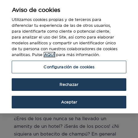
Aviso de cookies
Utilizamos cookies propias y de terceros para
diferenciar tu experiencia de las de otros usuarios,
para identificarte como cliente o potencial cliente,
para analizar el uso del Site, así como para elaborar
modelos analíticos y compartir un identificador único
de tu persona con nuestros colaboradores de cookies
analíticas. Pulse
AQUÍ
para más información.
Configuración de cookies
Rechazar
Hurtos en hoteles: ¿qué es lo que más suele
‘gustar’?
Aceptar
por
Diners Club
|
Sep 29, 2022
|
Blog
,
Viajes
¿Eres de los que nunca se ha llevado un
amenity de un hotel? ¡Serás de los pocos! ¿Ni
siquiera un botecito de champú? En general