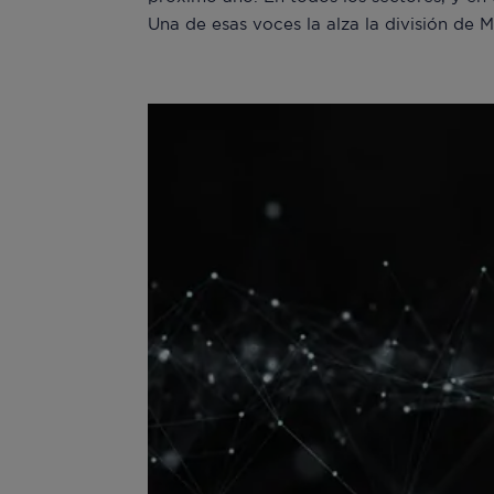
Una de esas voces la alza la división de M