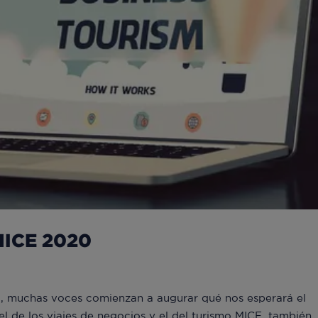
 MICE 2020
ño, muchas voces comienzan a augurar qué nos esperará el
el de los viajes de negocios y el del turismo MICE, también