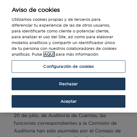
Aviso de cookies
Utilizamos cookies propias y de terceros para
diferenciar tu experiencia de las de otros usuarios,
para identificarte como cliente o potencial cliente,
para analizar el uso del Site, así como para elaborar
modelos analíticos y compartir un identificador único
de tu persona con nuestros colaboradores de cookies
FUNCIONES DE LA
analíticas. Pulse
AQUÍ
para más información.
COMISIÓN DE
Configuración de cookies
AUDITORIA
Rechazar
Aceptar
Conforme a lo dispuesto en la Ley 22/2015, de
20 de julio, de Auditoría de Cuentas, las
funciones correspondientes a la Comisión de
Auditoría han sido asumidas por el Consejo de