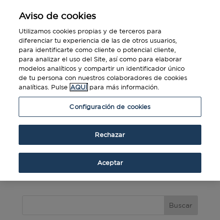
Aviso de cookies
Utilizamos cookies propias y de terceros para
diferenciar tu experiencia de las de otros usuarios,
para identificarte como cliente o potencial cliente,
para analizar el uso del Site, así como para elaborar
Viajes de Empresa 2014: Benchmarking del
modelos analíticos y compartir un identificador único
Mercado Español.
de tu persona con nuestros colaboradores de cookies
por
Diners Club
|
Jul 2, 2015
|
Descargas
analíticas. Pulse
AQUÍ
para más información.
Como cada año, Diners Club Spain presenta el
Configuración de cookies
Benchmarking del Mercado Español, en el que
se recogen los comporamientos de gastos de
Rechazar
los clientes corporativos de Diners Club en
España. Encuentre aquí los servicios pagados a
Aceptar
través de la Cuenta de Viaje en el año 2014 y...