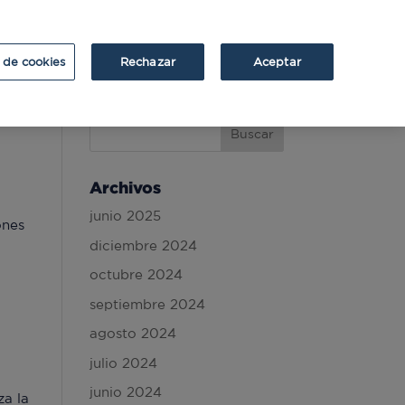
ATRIUM
ATRIUM v2
 de cookies
Rechazar
Aceptar
Archivos
junio 2025
ones
diciembre 2024
octubre 2024
septiembre 2024
agosto 2024
julio 2024
junio 2024
za la