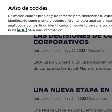
Aviso de cookies
Empresas
Utilizamos cookies propias y de terceros para diferenciar tu expe
identificarte como cliente o potencial cliente, para analizar el u
analíticos y compartir un identificador único de tu persona con n
Pulse
AQUÍ
para más información.
LAS DECISIONES DE C
CORPORATIVOS
por
Jorge Meza
|
Nov 21, 2023
|
Descargas
EMA Spain y Diners Club Spain buscan inv
de compra de los Event Managers corpora
UNA NUEVA ETAPA EN
por
Jorge Meza
|
May 24, 2022
|
Descargas
Una Nueva Etapa en Los Eventos de Empres