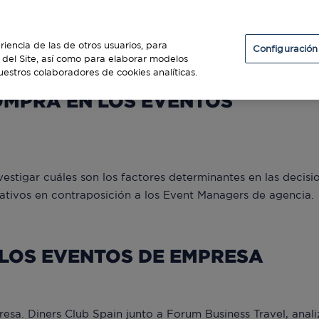
Particulares
Establecimientos
Diners Club
riencia de las de otros usuarios, para
Configuración
so del Site, así como para elaborar modelos
uestros colaboradores de cookies analíticas.
OMPRA EN LOS EVENTOS
estigar cuáles son los factores determinantes en las decisi
tivos en contraposición a los Event Managers de agencia.
 LOS EVENTOS DE EMPRESA
a. Diners Club Spain junto a Forum Business Travel, anali