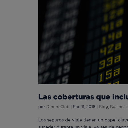
Las coberturas que incl
por
Diners Club
|
Ene 11, 2018
|
Blog
,
Business
Los seguros de viaje tienen un papel clav
suceder durante un viaje, ya sea de nego