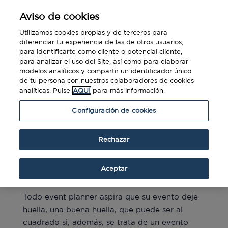
Aviso de cookies
Utilizamos cookies propias y de terceros para
diferenciar tu experiencia de las de otros usuarios,
para identificarte como cliente o potencial cliente,
para analizar el uso del Site, así como para elaborar
modelos analíticos y compartir un identificador único
de tu persona con nuestros colaboradores de cookies
analíticas. Pulse
AQUÍ
para más información.
Configuración de cookies
Rechazar
Eventos responsables: ‘Buena huella’ al
cuadrado
Aceptar
por
Diners Club
|
Oct 27, 2022
|
Blog
,
Tecnología
Todo event planner aspira que su evento deje
huella, una buena huella, que puede ser al
cuadrado si, además, se trata de un evento