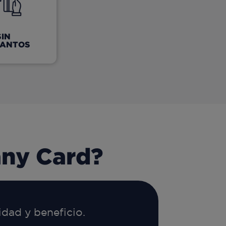
SIN
LANTOS
any Card?
dad y beneficio.