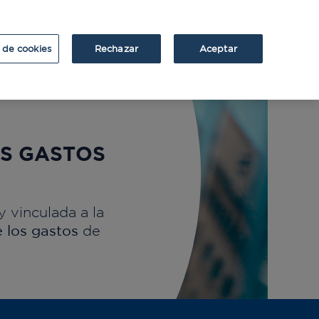
ATRIUM
ATRIUM v2
 de cookies
Rechazar
Aceptar
OS GASTOS
y vinculada a la
 los gastos
de