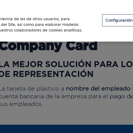
Particulares
Establecimientos
Diners Club
riencia de las de otros usuarios, para
Configuración
so del Site, así como para elaborar modelos
uestros colaboradores de cookies analíticas.
Company Card
LA MEJOR SOLUCIÓN PARA L
DE REPRESENTACIÓN
La tarjeta de plástico a
nombre del empleado
pago de
cuenta bancaria de la empresa para el
sus empleados.