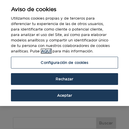
Aviso de cookies
Utilizamos cookies propias y de terceros para
diferenciar tu experiencia de las de otros usuarios,
para identificarte como cliente o potencial cliente,
para analizar el uso del Site, así como para elaborar
White Paper Datos para Viaje Corporativo
modelos analíticos y compartir un identificador único
por
Diners Club
|
Mar 11, 2016
|
Descargas
de tu persona con nuestros colaboradores de cookies
analíticas. Pulse
AQUÍ
para más información.
En un entorno cada vez más tecnológico, la
Configuración de cookies
información que nos proporcionan los sistemas
es de gran utilidad para las empresa, ya que su
Rechazar
análisis adecuado permite alcanzar
conclusiones importantes, para optimizar la
gestión y los procesos. Con este White Paper,
Aceptar
Diners...