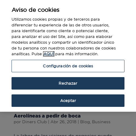
Aviso de cookies
Utilizamos cookies propias y de terceros para
diferenciar tu experiencia de las de otros usuarios,
para identificarte como cliente o potencial cliente,
para analizar el uso del Site, así como para elaborar
modelos analíticos y compartir un identificador único
de tu persona con nuestros colaboradores de cookies
analíticas. Pulse
AQUÍ
para más información.
Configuración de cookies
Rechazar
Aceptar
Aerolíneas a pedir de boca
por
Diners Club
|
Abr 26, 2018
|
Blog
,
Business
La labor de los viajeros de negocios puede