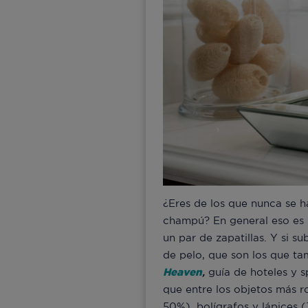
¿Eres de los que nunca se h
champú? En general eso es l
un par de zapatillas. Y si 
de pelo, que son los que t
Heaven
,
guía de hoteles y 
que entre los objetos más r
50%), bolígrafos y lápices 