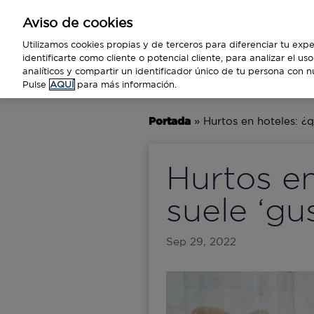
Aviso de cookies
Empresas
Utilizamos cookies propias y de terceros para diferenciar tu expe
identificarte como cliente o potencial cliente, para analizar el u
analíticos y compartir un identificador único de tu persona con n
BUSINESS
TECNOLOGÍA
VIAJ
Pulse
AQUÍ
para más información.
Portada
»
Hurtos en hoteles: ¿q
Hurtos en
suele ‘gu
Sep 29, 2022