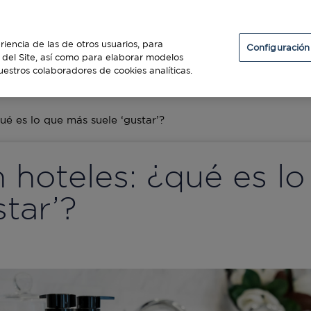
Particulares
Establecimientos
Diners Club
riencia de las de otros usuarios, para
Configuración
so del Site, así como para elaborar modelos
uestros colaboradores de cookies analíticas.
ES
ué es lo que más suele ‘gustar’?
 hoteles: ¿qué es l
star’?