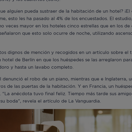
que alguien pueda sustraer de la habitación de un hotel? ¡El
rme, esto les ha pasado al 4% de los encuestados. El estudi
o veces mayor en los hoteles cinco estrellas que en los de
señalaron que esto solo ocurre de noche, utilizando ascens
tos dignos de mención y recogidos en un artículo sobre el
 hotel de Berlín en que los huéspedes se las arreglaron para
odoro y hasta un lavabo completo.
el denunció el robo de un piano, mientras que e Inglaterra, 
os de las puertas de la habitación. Y en Francia, un huéspe
í. “La anécdota tuvo final feliz. Tiempo más tarde sus amig
 su boda”, revela el artículo de La Vanguardia.