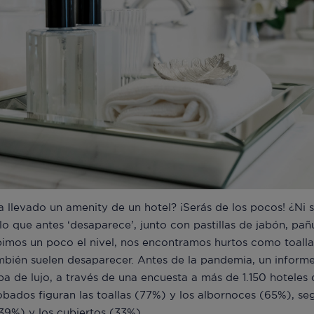
a llevado un amenity de un hotel? ¡Serás de los pocos! ¿Ni 
o que antes ‘desaparece’, junto con pastillas de jabón, pañ
subimos un poco el nivel, nos encontramos hurtos como toall
ambién suelen desaparecer. Antes de la pandemia, un infor
spa de lujo, a través de una encuesta a más de 1.150 hotele
obados figuran las toallas (77%) y los albornoces (65%), se
(39%) y los cubiertos (33%).