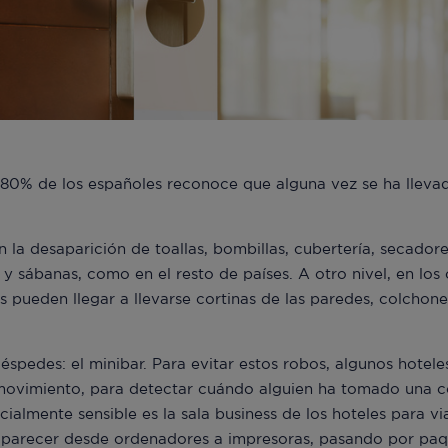
 80% de los españoles reconoce que alguna vez se ha lleva
n la desaparición de toallas, bombillas, cubertería, secador
s y sábanas, como en el resto de países. A otro nivel, en l
s pueden llegar a llevarse cortinas de las paredes, colchone
éspedes: el minibar. Para evitar estos robos, algunos hotel
 movimiento, para detectar cuándo alguien ha tomado una co
ialmente sensible es la sala business de los hoteles para vi
aparecer desde ordenadores a impresoras, pasando por paqu