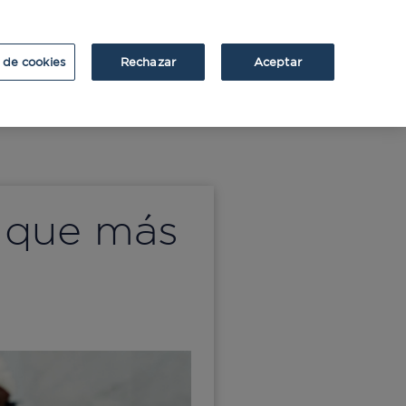
ATRIUM
ATRIUM v2
 de cookies
Rechazar
Aceptar
o que más