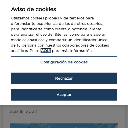
Aviso de cookies
Utilizamos cookies propias y de terceros para
diferenciar tu experiencia de las de otros usuarios,
para identificarte como cliente o potencial cliente,
para analizar el uso del Site, así como para elaborar
modelos analíticos y compartir un identificador único
de tu persona con nuestros colaboradores de cookies
analíticas. Pulse
AQUÍ
para más información.
Portada
»
Las ganas de viajar este verano ‘han
Configuración de cookies
batido’ a la inflación
Rechazar
Las ganas de viajar este
verano ‘han batido’ a la
Aceptar
inflación
Sep 15, 2022