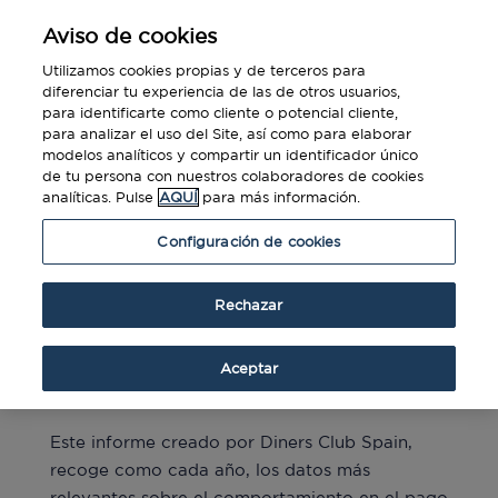
Aviso de cookies
Utilizamos cookies propias y de terceros para
diferenciar tu experiencia de las de otros usuarios,
para identificarte como cliente o potencial cliente,
para analizar el uso del Site, así como para elaborar
Logotipo aceptación Establecimientos
modelos analíticos y compartir un identificador único
Diners Club Spain
de tu persona con nuestros colaboradores de cookies
por
Diners Club
|
Abr 5, 2017
|
Descargas
analíticas. Pulse
AQUÍ
para más información.
Descargue aquí el logotipo de aceptación de
Configuración de cookies
las tarjetas Diners Club Spain para
establecimientos.
Rechazar
Benchmarking 2015
Aceptar
por
Diners Club
|
Sep 7, 2016
|
Descargas
Este informe creado por Diners Club Spain,
recoge como cada año, los datos más
relevantes sobre el comportamiento en el pago