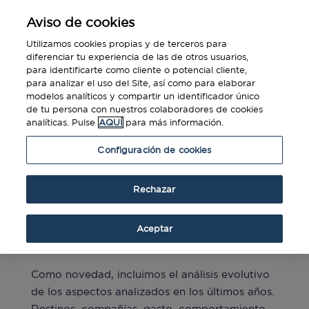
Aviso de cookies
Utilizamos cookies propias y de terceros para
diferenciar tu experiencia de las de otros usuarios,
para identificarte como cliente o potencial cliente,
para analizar el uso del Site, así como para elaborar
Benchmarking 2015
modelos analíticos y compartir un identificador único
de tu persona con nuestros colaboradores de cookies
analíticas. Pulse
AQUÍ
para más información.
por
Diners Club
|
Sep 7, 2016
|
Descargas
Configuración de cookies
Este informe creado por Diners Club Spain,
Rechazar
recoge como cada año, los datos más
relevantes sobre el comportamiento en el pago
de los gastos de los viajes de empresa en
Aceptar
España.
Como novedad, incluimos el análisis evolutivo
de los aspectos analizados en los últimos años.
Destinos, compañías, gasto, comportamiento,