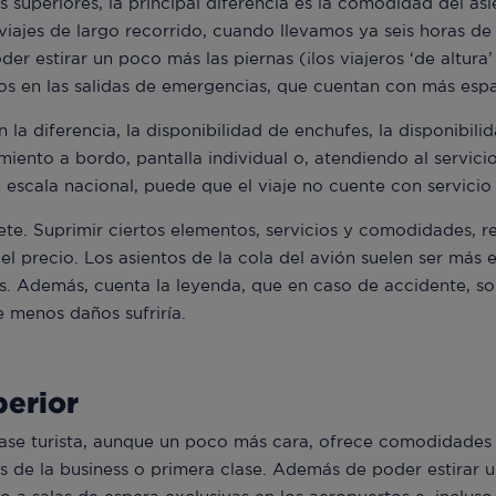
superiores, la principal diferencia es la comodidad del asi
 viajes de largo recorrido, cuando llevamos ya seis horas d
der estirar un poco más las piernas (¡los viajeros ‘de altura
os en las salidas de emergencias, que cuentan con más espa
a diferencia, la disponibilidad de enchufes, la disponibilid
miento a bordo, pantalla individual o, atendiendo al servicio
 escala nacional, puede que el viaje no cuente con servici
llete. Suprimir ciertos elementos, servicios y comodidades, re
 el precio. Los asientos de la cola del avión suelen ser más 
os. Además, cuenta la leyenda, que en caso de accidente, s
ue menos daños sufriría.
perior
ase turista, aunque un poco más cara, ofrece comodidades y
cios de la business o primera clase. Además de poder estirar 