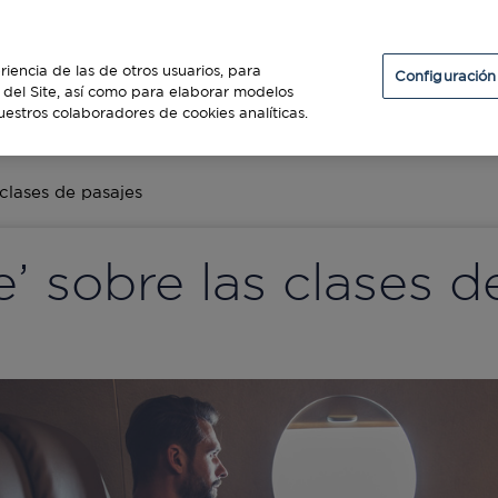
Particulares
Establecimientos
Diners Club
riencia de las de otros usuarios, para
Configuración
so del Site, así como para elaborar modelos
uestros colaboradores de cookies analíticas.
ES
 clases de pasajes
e’ sobre las clases d