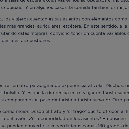
a salas de espera exclusivas en los aeropuertos e, incluso,
ás equipaje. Y en algunos casos, la comida también es mejor
a, los viajeros cuentan es sus asientos con elementos como
las más grandes, auriculares, etcétera. En este sentido, a la
utar de estas mejoras, conviene tener en cuenta variables co
 des a estas cuestiones.
 entrar en otro paradigma de experiencia al volar. Muchos, 
el bolsillo. Y es que la diferencia entre viajar en turista supe
i comparamos el paso de turista a turista superior. Otro pa
 como mejor. Desde el trato y ‘el trago’ que te ofrecen al ll
 la del avión. ¿Y la comodidad de los asientos? En business 
que pueden convertirse en verdaderas camas 180 grados de in