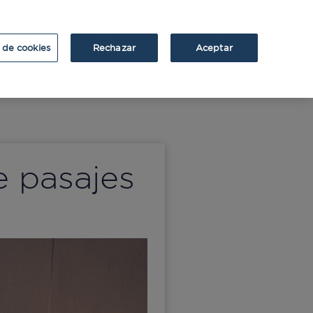
ATRIUM
ATRIUM v2
 de cookies
Rechazar
Aceptar
e pasajes