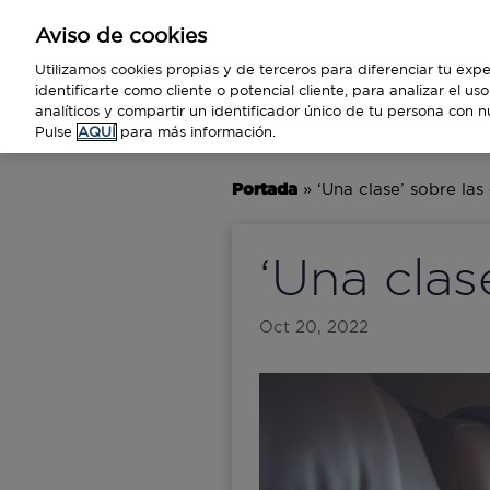
Aviso de cookies
Empresas
Utilizamos cookies propias y de terceros para diferenciar tu expe
identificarte como cliente o potencial cliente, para analizar el u
analíticos y compartir un identificador único de tu persona con n
BUSINESS
TECNOLOGÍA
VIAJ
Pulse
AQUÍ
para más información.
Portada
»
‘Una clase’ sobre las
‘Una clas
Oct 20, 2022