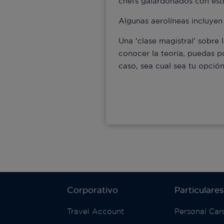
chefs galardonados con estre
Algunas aerolíneas incluyen 
Una ‘clase magistral’ sobre
conocer la teoría, puedas p
caso, sea cual sea tu opció
Corporativo
Particulares
Travel Account
Personal Car