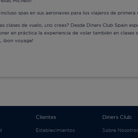
llas Michelin”.
incluso spas en sus aeronaves para los viajeros de primera cl
 las clases de vuelo, ¿no crees? Desde Diners Club Spain e
oner en práctica la experiencia de volar también en clases s
n, ¡bon voyage!
Clientes
Diners Club
d
Establecimientos
Sobre Nosotro