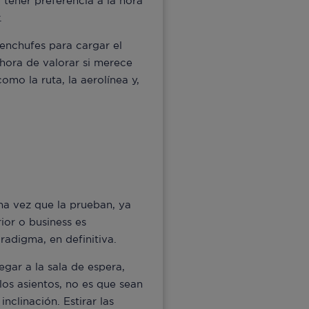
 tener preferencia a la hora
.
 enchufes para cargar el
 hora de valorar si merece
mo la ruta, la aerolínea y,
una vez que la prueban, ya
rior o business es
radigma, en definitiva.
egar a la sala de espera,
los asientos, no es que sean
clinación. Estirar las