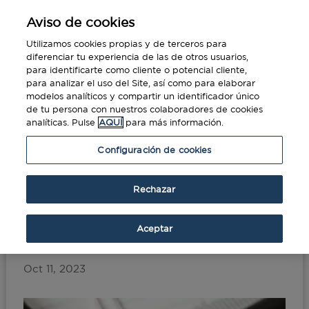
Aviso de cookies
Utilizamos cookies propias y de terceros para
diferenciar tu experiencia de las de otros usuarios,
para identificarte como cliente o potencial cliente,
para analizar el uso del Site, así como para elaborar
modelos analíticos y compartir un identificador único
de tu persona con nuestros colaboradores de cookies
analíticas. Pulse
AQUÍ
para más información.
Portada
»
Reducción del plazo de pago a
Configuración de cookies
proveedores: ¿Solución u obstáculo?
Rechazar
Reducción del plazo de
pago a proveedores:
Aceptar
¿Solución u obstáculo?
Oct 11, 2023