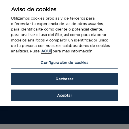
Aviso de cookies
Utilizamos cookies propias y de terceros para
diferenciar tu experiencia de las de otros usuarios,
para identificarte como cliente o potencial cliente,
para analizar el uso del Site, así como para elaborar
modelos analíticos y compartir un identificador único
de tu persona con nuestros colaboradores de cookies
Socilitar Procurement
analíticas. Pulse
AQUÍ
para más información.
Account Plus
Configuración de cookies
Para solicitar la Procurement Account Plus
solo tiene que cumplimentar el siguiente
Rechazar
formulario y nuestro equipo de atención al
cliente se pondrá en contacto con usted para
Aceptar
aclarar cualquier consulta.