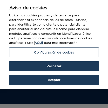
Aviso de cookies
Utilizamos cookies propias y de terceros para
diferenciar tu experiencia de las de otros usuarios,
para identificarte como cliente o potencial cliente,
para analizar el uso del Site, así como para elaborar
modelos analíticos y compartir un identificador único
de tu persona con nuestros colaboradores de cookies
Socilitar Company Card
analíticas. Pulse
AQUÍ
para más información.
Para solicitar la Company Card solo tiene que
Configuración de cookies
cumplimentar el siguiente formulario y
nuestro equipo de atención al cliente se
Rechazar
pondrá en contacto con usted para aclarar
cualquier consulta.
Aceptar