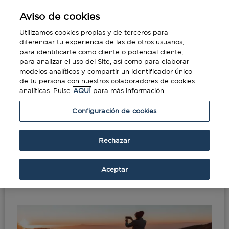
Aviso de cookies
Utilizamos cookies propias y de terceros para
diferenciar tu experiencia de las de otros usuarios,
para identificarte como cliente o potencial cliente,
para analizar el uso del Site, así como para elaborar
modelos analíticos y compartir un identificador único
de tu persona con nuestros colaboradores de cookies
analíticas. Pulse
AQUÍ
para más información.
Portada
»
Viajar en coche por Europa este
Configuración de cookies
verano
Rechazar
Viajar en coche por
Europa este verano
Aceptar
Ago 6, 2020