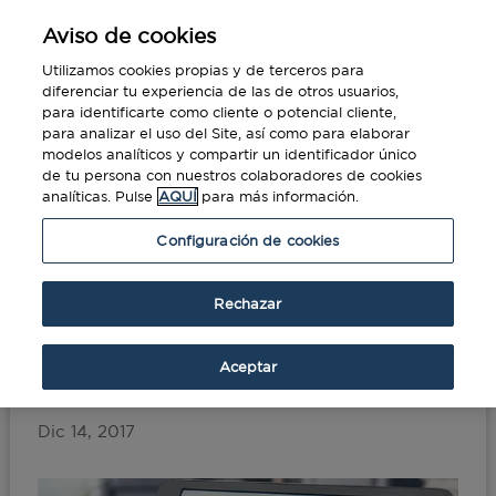
Aviso de cookies
Utilizamos cookies propias y de terceros para
diferenciar tu experiencia de las de otros usuarios,
para identificarte como cliente o potencial cliente,
para analizar el uso del Site, así como para elaborar
modelos analíticos y compartir un identificador único
de tu persona con nuestros colaboradores de cookies
analíticas. Pulse
AQUÍ
para más información.
Portada
»
Flujos de información y pago en
Configuración de cookies
viajes corporativos
Rechazar
Flujos de información y
pago en viajes
Aceptar
corporativos
Dic 14, 2017