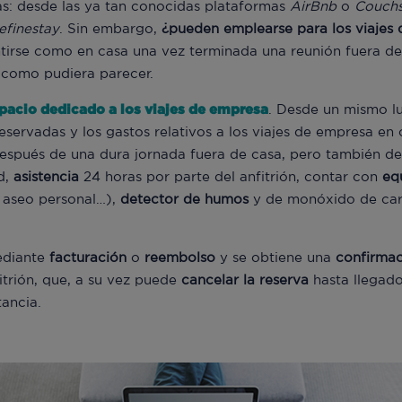
: desde las ya tan conocidas plataformas
AirBnb
o
Couchs
efinestay
. Sin embargo,
¿pueden emplearse para los viajes
tirse como en casa una vez terminada una reunión fuera de
 como pudiera parecer.
pacio dedicado a los viajes de empresa
. Desde un mismo lu
eservadas y los gastos relativos a los viajes de empresa en 
espués de una dura jornada fuera de casa, pero también d
d,
asistencia
24 horas por parte del anfitrión, contar con
eq
e aseo personal…),
detector
de
humos
y de monóxido de car
ediante
facturación
o
reembolso
y se obtiene una
confirma
itrión, que, a su vez puede
cancelar
la
reserva
hasta llegados
ancia.