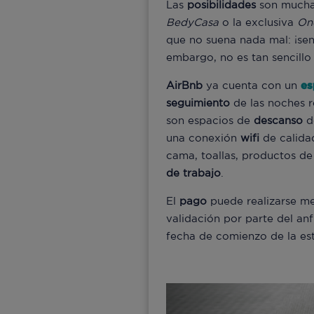
Las
posibilidades
son muchas
BedyCasa
o la exclusiva
On
que no suena nada mal: ¡sen
embargo, no es tan sencillo
AirBnb
ya cuenta con un
es
seguimiento
de las noches r
son espacios de
descanso
d
una conexión
wifi
de calida
cama, toallas, productos d
de
trabajo
.
El
pago
puede realizarse m
validación por parte del anf
fecha de comienzo de la est