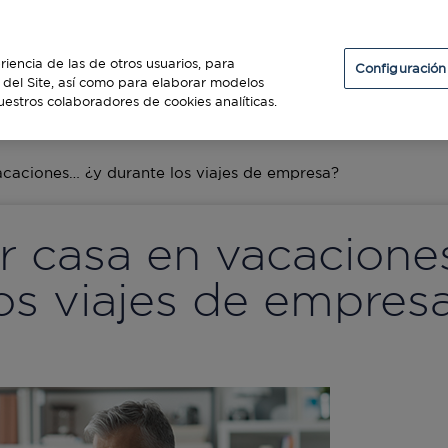
Particulares
Establecimientos
Diners Club
riencia de las de otros usuarios, para
Configuración
so del Site, así como para elaborar modelos
uestros colaboradores de cookies analíticas.
ES
caciones… ¿y durante los viajes de empresa?
r casa en vacacione
os viajes de empres