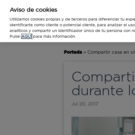
Aviso de cookies
Empresas
Utilizamos cookies propias y de terceros para diferenciar tu expe
identificarte como cliente o potencial cliente, para analizar el u
analíticos y compartir un identificador único de tu persona con n
BUSINESS
TECNOLOGÍA
VIAJ
Pulse
AQUÍ
para más información.
Portada
»
Compartir casa en va
Comparti
durante l
Jul 20, 2017