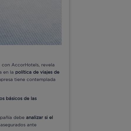
n con AccorHotels, revela
a en la
política
de
viajes
de
empresa tiene contemplada
s básicos de las
ompañía debe
analizar si el
n asegurados ante