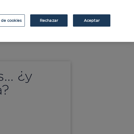
ATRIUM
ATRIUM v2
 de cookies
Rechazar
Aceptar
s… ¿y
a?