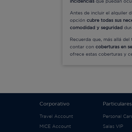
incidencias
que puedan ocur
Antes de incluir el alquile
opción
cubre todas sus nec
comodidad y seguridad
dura
Recuerda que, más allá del 
contar con
coberturas en s
ofrece estas coberturas y c
Corporativo
Particulares
Travel Account
Personal Car
MICE Account
Salas VIP