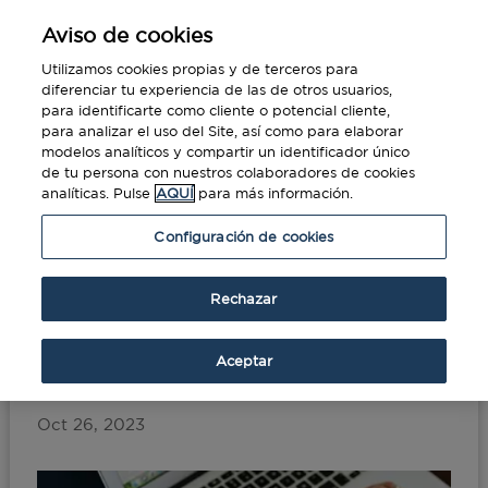
Aviso de cookies
Utilizamos cookies propias y de terceros para
diferenciar tu experiencia de las de otros usuarios,
para identificarte como cliente o potencial cliente,
para analizar el uso del Site, así como para elaborar
modelos analíticos y compartir un identificador único
de tu persona con nuestros colaboradores de cookies
analíticas. Pulse
AQUÍ
para más información.
Portada
»
Cómo definir una Política de Gastos
Configuración de cookies
Eficiente en tu Empresa
Rechazar
Cómo definir una Política
de Gastos Eficiente en tu
Aceptar
Empresa
Oct 26, 2023