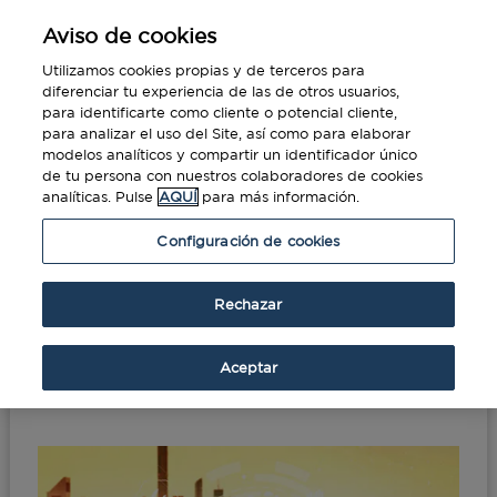
Aviso de cookies
Utilizamos cookies propias y de terceros para
diferenciar tu experiencia de las de otros usuarios,
para identificarte como cliente o potencial cliente,
para analizar el uso del Site, así como para elaborar
modelos analíticos y compartir un identificador único
de tu persona con nuestros colaboradores de cookies
analíticas. Pulse
AQUÍ
para más información.
Portada
»
Consejos de seguridad en viajes de
Configuración de cookies
negocios
Rechazar
Consejos de seguridad
en viajes de negocios
Aceptar
Dic 20, 2018