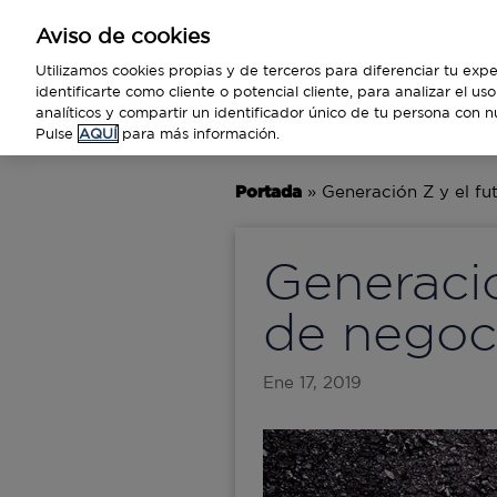
Aviso de cookies
Empresas
Utilizamos cookies propias y de terceros para diferenciar tu expe
identificarte como cliente o potencial cliente, para analizar el u
analíticos y compartir un identificador único de tu persona con n
BUSINESS
TECNOLOGÍA
VIAJ
Pulse
AQUÍ
para más información.
Portada
»
Generación Z y el fu
Generació
de negoc
Ene 17, 2019