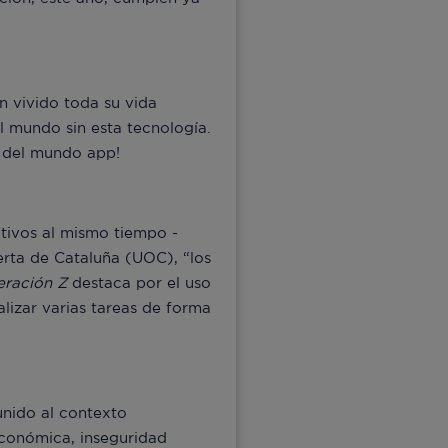
an vivido toda su vida
el mundo sin esta tecnología.
Y del mundo app!
itivos al mismo tiempo -
erta de Cataluña (UOC), “los
eración Z
destaca por el uso
lizar varias tareas de forma
unido al contexto
económica, inseguridad