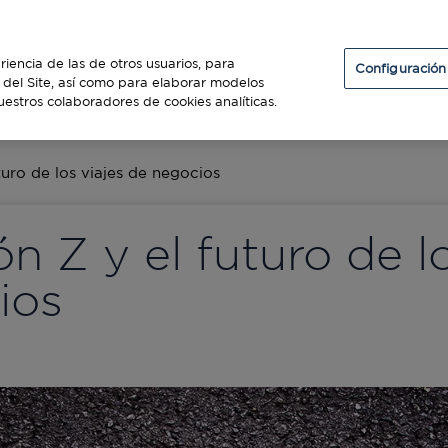
Particulares
Establecimientos
Diners Club
riencia de las de otros usuarios, para
Configuración
so del Site, así como para elaborar modelos
uestros colaboradores de cookies analíticas.
ES
turo de los viajes de negocios
n Z y el futuro de lo
ios