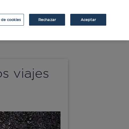
ATRIUM
ATRIUM v2
 de cookies
Rechazar
Aceptar
s viajes