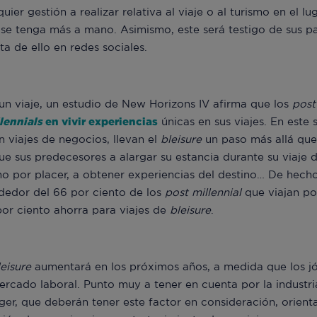
ier gestión a realizar relativa al viaje o al turismo en el lu
e se tenga más a mano. Asimismo, este será testigo de sus p
 de ello en redes sociales.
n viaje, un estudio de New Horizons IV afirma que los
post
lennials
en vivir experiencias
únicas en sus viajes. En este 
n viajes de negocios, llevan el
bleisure
un paso más allá que
ue sus predecesores a alargar su estancia durante su viaje
mo por placer, a obtener experiencias del destino… De hech
dedor del 66 por ciento de los
post millennial
que viajan po
por ciento ahorra para viajes de
bleisure
.
leisure
aumentará en los próximos años, a medida que los j
rcado laboral. Punto muy a tener en cuenta por la industria
r, que deberán tener este factor en consideración, orient