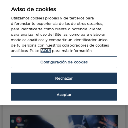
Aviso de cookies
Utilizamos cookies propias y de terceros para
diferenciar tu experiencia de las de otros usuarios,
para identificarte como cliente o potencial cliente,
para analizar el uso del Site, así como para elaborar
modelos analíticos y compartir un identificador único
de tu persona con nuestros colaboradores de cookies
analíticas. Pulse
AQUÍ
para más información.
Portada
»
España, foco del comercio de
Configuración de cookies
servicios
Rechazar
España, foco del
comercio de servicios
Aceptar
Feb 23, 2023