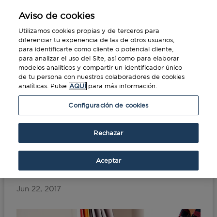
Aviso de cookies
Utilizamos cookies propias y de terceros para
diferenciar tu experiencia de las de otros usuarios,
para identificarte como cliente o potencial cliente,
para analizar el uso del Site, así como para elaborar
modelos analíticos y compartir un identificador único
de tu persona con nuestros colaboradores de cookies
analíticas. Pulse
AQUÍ
para más información.
Portada
»
Travel manager: consejos y claves
Configuración de cookies
para ser mejor gestor
Rechazar
Travel manager: consejos
y claves para ser mejor
Aceptar
gestor
Jun 22, 2017