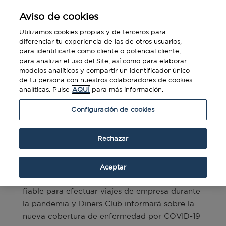
Aviso de cookies
Utilizamos cookies propias y de terceros para
diferenciar tu experiencia de las de otros usuarios,
para identificarte como cliente o potencial cliente,
para analizar el uso del Site, así como para elaborar
modelos analíticos y compartir un identificador único
de tu persona con nuestros colaboradores de cookies
analíticas. Pulse
AQUÍ
para más información.
Configuración de cookies
Rechazar
Seguridad en viajes en tiempos de
pandemia:
Información y Seguros.
Aceptar
GEBTA explicará cómo obtener información
fiable para efectuar viajes de empresa durante
la pandemia y Diners Club informará sobre la
nueva cobertura de enfermedad por COVID-19