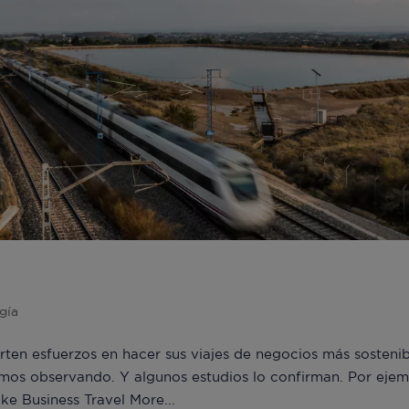
s ‘vuelan’ cada vez más en tren
gía
rten esfuerzos en hacer sus viajes de negocios más sostenib
mos observando. Y algunos estudios lo confirman. Por ejem
e Business Travel More...