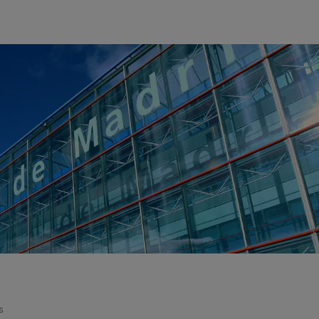
usiness
s