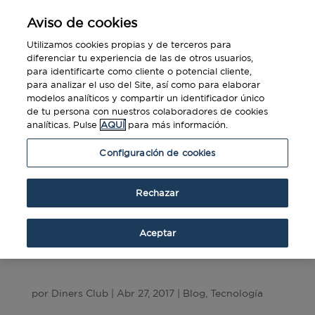
Aviso de cookies
Utilizamos cookies propias y de terceros para
diferenciar tu experiencia de las de otros usuarios,
para identificarte como cliente o potencial cliente,
para analizar el uso del Site, así como para elaborar
modelos analíticos y compartir un identificador único
de tu persona con nuestros colaboradores de cookies
analíticas. Pulse
AQUÍ
para más información.
Configuración de cookies
Rechazar
Aceptar
7 apps de compañías de transporte de
pasajeros muy útiles
por
Diners Club
|
Abr 27, 2017
|
Blog
,
Tecnología