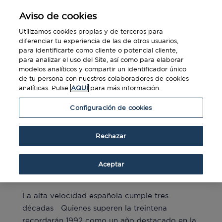
Aviso de cookies
Utilizamos cookies propias y de terceros para
diferenciar tu experiencia de las de otros usuarios,
para identificarte como cliente o potencial cliente,
para analizar el uso del Site, así como para elaborar
modelos analíticos y compartir un identificador único
de tu persona con nuestros colaboradores de cookies
analíticas. Pulse
AQUÍ
para más información.
Configuración de cookies
Rechazar
La alta velocidad española cumple tres
décadas
Aceptar
por
Jorge Meza
|
Abr 28, 2022
|
Blog
,
Business
La alta velocidad española cumple tres
décadas Quienes superen la treintena
recordarán 1992 como un año destacado en la