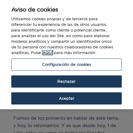
Aviso de cookies
Utilizamos cookies propias y de terceros para
diferenciar tu experiencia de las de otros usuarios,
para identificarte como cliente o potencial cliente,
para analizar el uso del Site, así como para elaborar
modelos analíticos y compartir un identificador único
de tu persona con nuestros colaboradores de cookies
analíticas. Pulse
AQUÍ
para más información.
Configuración de cookies
Rechazar
Guía con todo lo que hay que saber sobre
el pasaporte COVID
Aceptar
por
Diners Club
|
Jul 1, 2021
|
Blog
,
Viajes
Fuimos de los primeros en hablar de este tema,
y hoy, lo retomamos. Y es que desde hoy, 1 de
julio, entra en vigor en todos los Estados