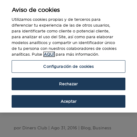
Aviso de cookies
Utilizamos cookies propias y de terceros para
diferenciar tu experiencia de las de otros usuarios,
para identificarte como cliente o potencial cliente,
para analizar el uso del Site, así como para elaborar
modelos analíticos y compartir un identificador único
de tu persona con nuestros colaboradores de cookies
analíticas. Pulse
AQUÍ
para más información.
Configuración de cookies
Rechazar
Aceptar
¿Es España un buen país donde desarrollar
tu negocio?
por
Diners Club
|
Ago 31, 2016
|
Blog
,
Business