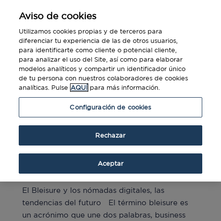
Aviso de cookies
Utilizamos cookies propias y de terceros para
diferenciar tu experiencia de las de otros usuarios,
para identificarte como cliente o potencial cliente,
para analizar el uso del Site, así como para elaborar
modelos analíticos y compartir un identificador único
de tu persona con nuestros colaboradores de cookies
analíticas. Pulse
AQUÍ
para más información.
Configuración de cookies
Rechazar
El Bleisure y los nómadas digitales, las
tendencias del futuro
Aceptar
por
Jorge Meza
|
May 25, 2022
|
Blog
,
Business
El Bleisure y los nómadas digitales, las
tendencias del futuro El término bleisure es
un acrónimo que une dos palabras, business