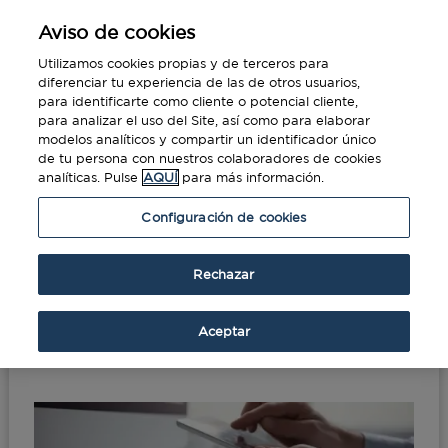
Aviso de cookies
Utilizamos cookies propias y de terceros para
diferenciar tu experiencia de las de otros usuarios,
para identificarte como cliente o potencial cliente,
para analizar el uso del Site, así como para elaborar
modelos analíticos y compartir un identificador único
de tu persona con nuestros colaboradores de cookies
analíticas. Pulse
AQUÍ
para más información.
Portada
»
VCN: Tarjetas Virtuales de Diners
Configuración de cookies
Club Spain
Rechazar
VCN: Tarjetas Virtuales
de Diners Club Spain
Aceptar
Nov 19, 2020