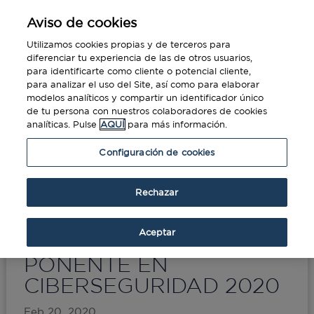
Aviso de cookies
Utilizamos cookies propias y de terceros para
diferenciar tu experiencia de las de otros usuarios,
para identificarte como cliente o potencial cliente,
para analizar el uso del Site, así como para elaborar
modelos analíticos y compartir un identificador único
de tu persona con nuestros colaboradores de cookies
analíticas. Pulse
AQUÍ
para más información.
Portada
»
FRANCISCO JAVIER FARFÁN, CISO
Configuración de cookies
DE DCS, PONENTE EN CIBERSEGURIDAD
2020
Rechazar
FRANCISCO JAVIER
Aceptar
FARFÁN, CISO DE DCS,
PONENTE EN
CIBERSEGURIDAD 2020
Feb 20, 2020