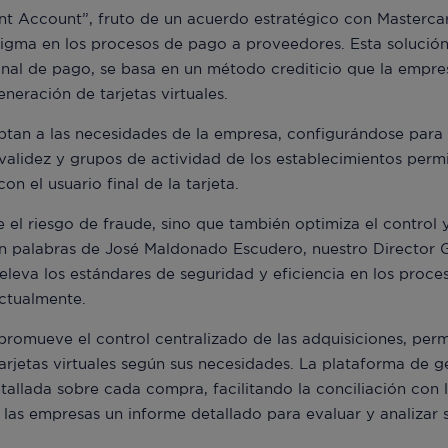
 Account”, fruto de un acuerdo estratégico con Masterca
gma en los procesos de pago a proveedores. Esta solución
inal de pago, se basa en un método crediticio que la empre
eración de tarjetas virtuales.
daptan a las necesidades de la empresa, configurándose par
 validez y grupos de actividad de los establecimientos per
n el usuario final de la tarjeta.
 el riesgo de fraude, sino que también optimiza el control y 
En palabras de José Maldonado Escudero, nuestro Director 
leva los estándares de seguridad y eficiencia en los proc
actualmente.
omueve el control centralizado de las adquisiciones, perm
tarjetas virtuales según sus necesidades. La plataforma de g
allada sobre cada compra, facilitando la conciliación con l
las empresas un informe detallado para evaluar y analizar s