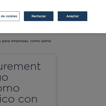
ATRIUM
ATRIUM v2
 de cookies
Rechazar
Aceptar
a para empresas, como parte
curement
go
como
ico con