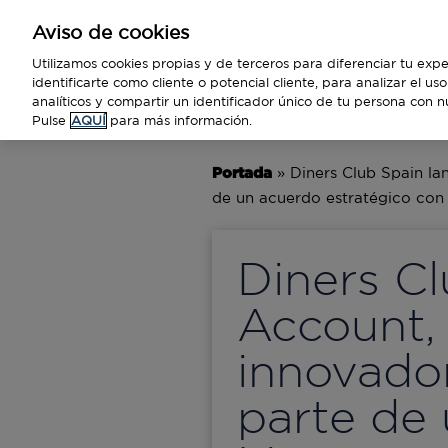
Aviso de cookies
Empresas
Utilizamos cookies propias y de terceros para diferenciar tu expe
identificarte como cliente o potencial cliente, para analizar el u
analíticos y compartir un identificador único de tu persona con n
BUSINESS
TECNOLOGÍA
VIAJ
Pulse
AQUÍ
para más información.
Portada
»
Diners Club Spain l
de un acuerdo estratégico con
Diners C
Account,
innovado
parte de 