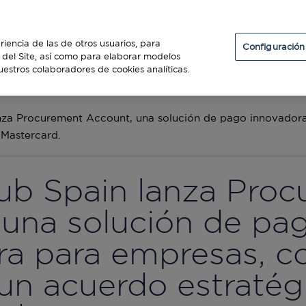
Particulares
Establecimientos
Diners Club
riencia de las de otros usuarios, para
Configuración
so del Site, así como para elaborar modelos
uestros colaboradores de cookies analíticas.
ES
anza Procurement Account, una solución de pago innovador
 Mastercard.
lub Spain lanza Pro
 una solución de pa
ra para empresas, 
un acuerdo estratég