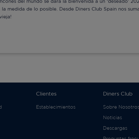
 rincones del mundo se dará la bienvenida a un ‘deseado’ 20
n la medida de lo posible. Desde Diners Club Spain nos sum
ieja!
Clientes
Diners Club
d
Establecimientos
Sobre Nosotro
Noticias
Descargas
Preguntas frec