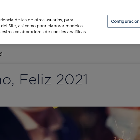
Particulares
Establecimientos
Diners Club
riencia de las de otros usuarios, para
Configuración
so del Site, así como para elaborar modelos
uestros colaboradores de cookies analíticas.
ES
21
o, Feliz 2021