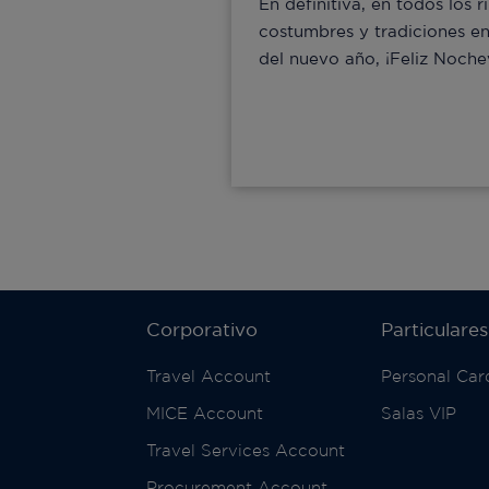
En definitiva, en todos los
costumbres y tradiciones e
del nuevo año, ¡Feliz Nochev
Corporativo
Particulares
Travel Account
Personal Car
MICE Account
Salas VIP
Travel Services Account
Procurement Account