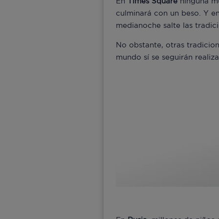
En
Times Square
ninguna mul
culminará con un beso. Y en
medianoche salte las tradici
No obstante, otras tradicio
mundo sí se seguirán realiz