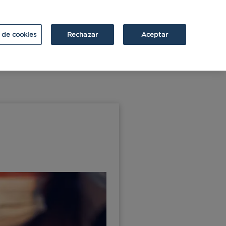
ATRIUM
ATRIUM v2
 de cookies
Rechazar
Aceptar