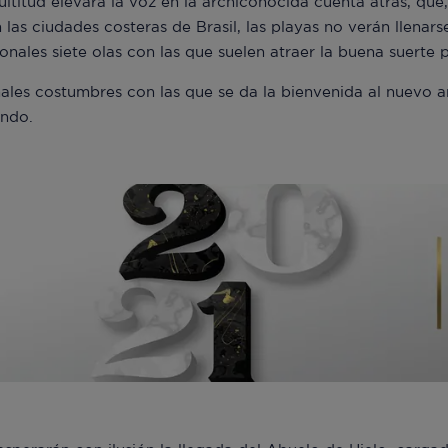
titud elevará la voz en la archiconocida cuenta atrás, que
 las ciudades costeras de Brasil, las playas no verán llenar
onales siete olas con las que suelen atraer la buena suerte 
nales costumbres con las que se da la bienvenida al nuevo a
ando.