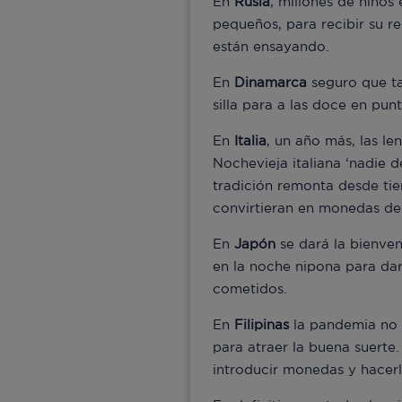
En
Rusia
, millones de niños
pequeños, para recibir su 
están ensayando.
En
Dinamarca
seguro que ta
silla para a las doce en pun
En
Italia
, un año más, las le
Nochevieja italiana ‘nadie 
tradición remonta desde ti
convirtieran en monedas de
En
Japón
se dará la bienveni
en la noche nipona para dar
cometidos.
En
Filipinas
la pandemia no i
para atraer la buena suerte
introducir monedas y hacer