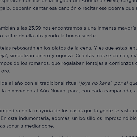
 esperarán con ilusión la llegada del Abuelo de Hielo, carga
regalo, deberán cantar esa canción o recitar ese poema qu
mbién a las 23.59 nos encontramos a una inmensa mayoría
to saltar de ella atrayendo la buena suerte.
ntejas rebosarán en los platos de la cena. Y es que estas le
deja’, simbolizan dinero y riqueza. Cuantas más se coman, m
empos de los romanos, que regalaban lentejas a comienzos 
 oro.
da al año con el tradicional ritual ‘
joya no kane’
, por el qu
 la bienvenida al Año Nuevo, para, con cada campanada, al
mpedirá en la mayoría de los casos que la gente se vista 
. En esta indumentaria, además, un bolsillo es imprescindibl
las sonar a medianoche.