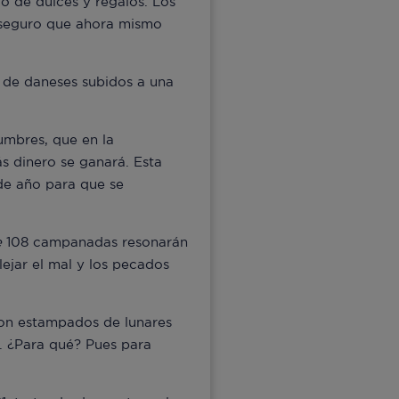
do de dulces y regalos. Los
e seguro que ahora mismo
 de daneses subidos a una
gumbres, que en la
ás dinero se ganará. Esta
de año para que se
e
108 campanadas resonarán
ejar el mal y los pecados
con estampados de lunares
e. ¿Para qué? Pues para