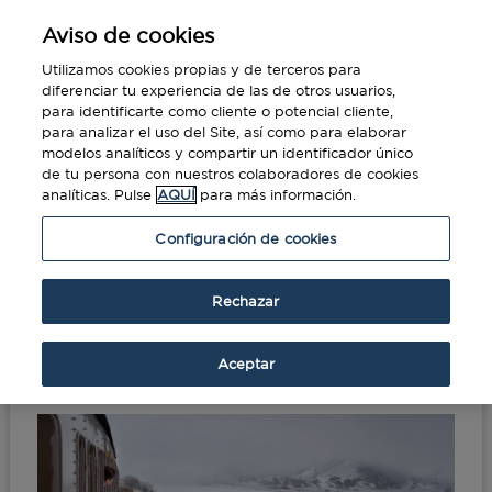
Aviso de cookies
Utilizamos cookies propias y de terceros para
diferenciar tu experiencia de las de otros usuarios,
para identificarte como cliente o potencial cliente,
para analizar el uso del Site, así como para elaborar
modelos analíticos y compartir un identificador único
de tu persona con nuestros colaboradores de cookies
analíticas. Pulse
AQUÍ
para más información.
Portada
»
¿Qué sabes sobre El Transiberiano?
Configuración de cookies
¿Qué sabes sobre El
Rechazar
Transiberiano?
Aceptar
Ago 20, 2020