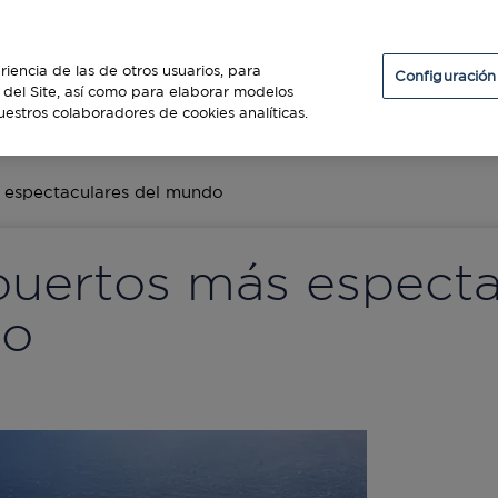
Particulares
Establecimientos
Diners Club
riencia de las de otros usuarios, para
Configuración
so del Site, así como para elaborar modelos
uestros colaboradores de cookies analíticas.
ES
 espectaculares del mundo
puertos más especta
do