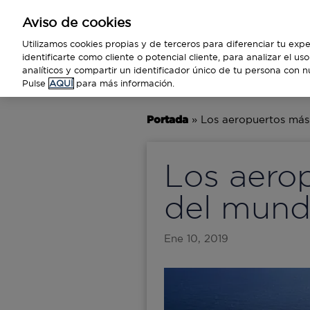
Aviso de cookies
Empresas
Utilizamos cookies propias y de terceros para diferenciar tu expe
identificarte como cliente o potencial cliente, para analizar el u
analíticos y compartir un identificador único de tu persona con n
BUSINESS
TECNOLOGÍA
VIAJ
Pulse
AQUÍ
para más información.
Portada
»
Los aeropuertos más
Los aero
del mun
Ene 10, 2019