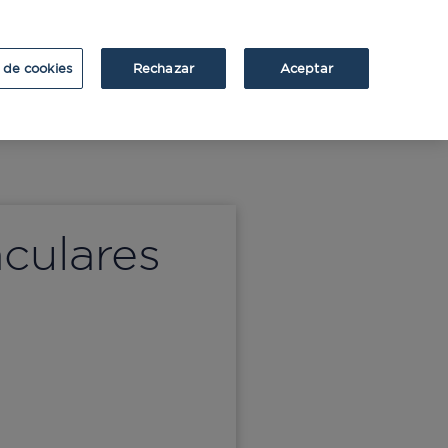
ATRIUM
ATRIUM v2
 de cookies
Rechazar
Aceptar
culares