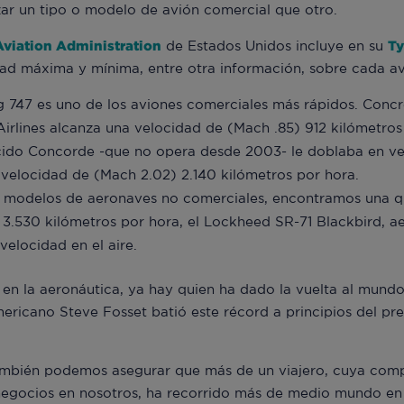
ar un tipo o modelo de avión comercial que otro.
Aviation Administration
de Estados Unidos incluye en su
Ty
idad máxima y mínima, entre otra información, sobre cada a
ng 747 es uno de los aviones comerciales más rápidos. Conc
Airlines alcanza una velocidad de (Mach .85) 912 kilómetros
cido Concorde -que no opera desde 2003- le doblaba en ve
velocidad de (Mach 2.02) 2.140 kilómetros por hora.
 modelos de aeronaves no comerciales, encontramos una que
 3.530 kilómetros por hora, el Lockheed SR-71 Blackbird, aer
elocidad en el aire.
 en la aeronáutica, ya hay quien ha dado la vuelta al mund
ericano Steve Fosset batió este récord a principios del pre
mbién podemos asegurar que más de un viajero, cuya comp
e negocios en nosotros, ha recorrido más de medio mundo en