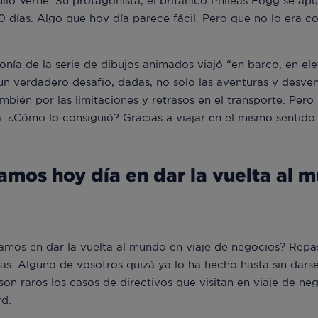
io Verne. Su protagonista, el británico Phileas Fogg se apue
0 días. Algo que hoy día parece fácil. Pero que no lo era c
onía de la serie de dibujos animados viajó “en barco, en ele
un verdadero desafío, dadas, no solo las aventuras y desv
ambién por las limitaciones y retrasos en el transporte. Pero
. ¿Cómo lo consiguió? Gracias a viajar en el mismo sentido 
amos hoy día en dar la vuelta al m
amos en dar la vuelta al mundo en viaje de negocios? Repas
s. Alguno de vosotros quizá ya lo ha hecho hasta sin dars
son raros los casos de directivos que visitan en viaje de ne
rd.