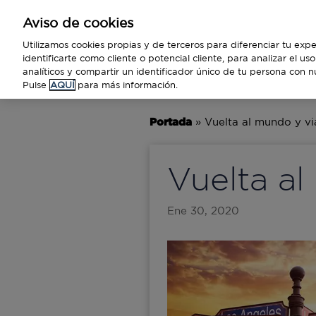
Aviso de cookies
Empresas
Utilizamos cookies propias y de terceros para diferenciar tu expe
identificarte como cliente o potencial cliente, para analizar el u
analíticos y compartir un identificador único de tu persona con n
BUSINESS
TECNOLOGÍA
VIAJ
Pulse
AQUÍ
para más información.
Portada
»
Vuelta al mundo y vi
Vuelta al
Ene 30, 2020