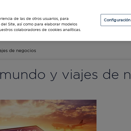
Particulares
Establecimientos
Diners Club
riencia de las de otros usuarios, para
Configuración
so del Site, así como para elaborar modelos
uestros colaboradores de cookies analíticas.
ES
ajes de negocios
 mundo y viajes de 