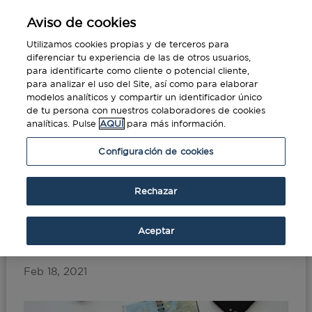
Aviso de cookies
Utilizamos cookies propias y de terceros para
diferenciar tu experiencia de las de otros usuarios,
para identificarte como cliente o potencial cliente,
para analizar el uso del Site, así como para elaborar
modelos analíticos y compartir un identificador único
de tu persona con nuestros colaboradores de cookies
analíticas. Pulse
AQUÍ
para más información.
Portada
»
ETIAS, nuevo sistema de
Configuración de cookies
autorización para viajar a Europa pospuesto
Rechazar
ETIAS, nuevo sistema de
autorización para viajar a
Aceptar
Europa pospuesto
Feb 18, 2021