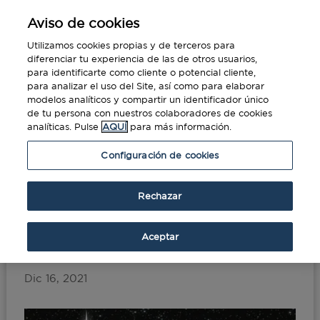
Aviso de cookies
Utilizamos cookies propias y de terceros para
diferenciar tu experiencia de las de otros usuarios,
para identificarte como cliente o potencial cliente,
para analizar el uso del Site, así como para elaborar
modelos analíticos y compartir un identificador único
de tu persona con nuestros colaboradores de cookies
analíticas. Pulse
AQUÍ
para más información.
Portada
»
El «viaje de trabajo» de nuestros
Configuración de cookies
queridos Reyes Magos
Rechazar
El «viaje de trabajo» de
nuestros queridos Reyes
Aceptar
Magos
Dic 16, 2021