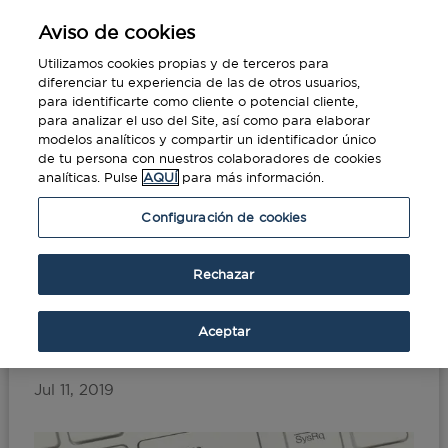
Aviso de cookies
Utilizamos cookies propias y de terceros para
diferenciar tu experiencia de las de otros usuarios,
para identificarte como cliente o potencial cliente,
para analizar el uso del Site, así como para elaborar
modelos analíticos y compartir un identificador único
de tu persona con nuestros colaboradores de cookies
analíticas. Pulse
AQUÍ
para más información.
Portada
»
Este verano, disfruta del afterwork
Configuración de cookies
en tu viaje de negocios
Rechazar
Este verano, disfruta del
afterwork en tu viaje de
Aceptar
negocios
Jul 11, 2019