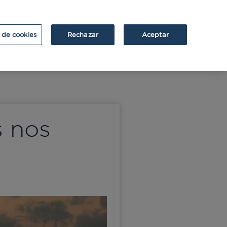
ATRIUM
ATRIUM v2
 de cookies
Rechazar
Aceptar
s nos