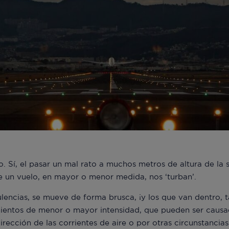
Sí, el pasar un mal rato a muchos metros de altura de la su
te un vuelo, en mayor o menor medida, nos ‘turban’.
lencias, se mueve de forma brusca, ¡y los que van dentro, t
ientos de menor o mayor intensidad, que pueden ser causa
irección de las corrientes de aire o por otras circunstancia