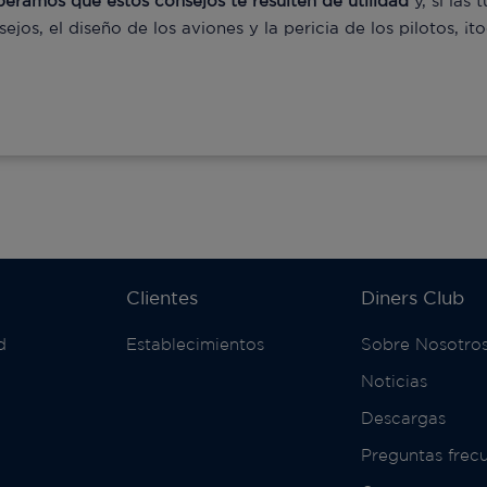
peramos que estos consejos te resulten de utilidad
y, si las 
sejos, el diseño de los aviones y la pericia de los pilotos, ¡
Clientes
Diners Club
d
Establecimientos
Sobre Nosotro
Noticias
Descargas
Preguntas frec