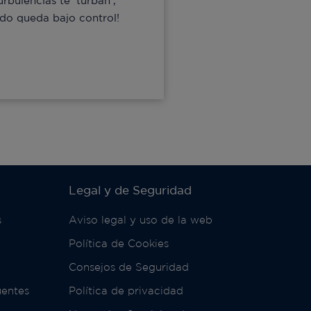
turbulencias te ‘turban’,
todo queda bajo control!
Legal y de Seguridad
s
Aviso legal y uso de la web
Política de Cookies
Consejos de Seguridad
uentes
Política de privacidad