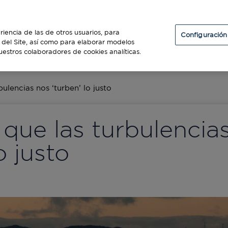
Particulares
Establecimientos
Diners Club
riencia de las de otros usuarios, para
Configuración
so del Site, así como para elaborar modelos
uestros colaboradores de cookies analíticas.
ES
bulencias nos ‘turben’ lo justo
 que las turbulencia
o justo