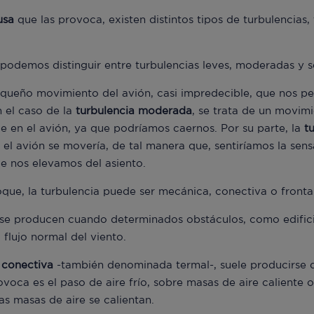
usa
que las provoca, existen distintos tipos de turbulencias,
 podemos distinguir entre turbulencias leves, moderadas y s
queño movimiento del avión, casi impredecible, que nos perm
n el caso de la
turbulencia moderada
, se trata de un movim
ie en el avión, ya que podríamos caernos. Por su parte, la
t
e el avión se movería, de tal manera que, sentiríamos la sen
que nos elevamos del asiento.
que, la turbulencia puede ser mecánica, conectiva o frontal
se producen cuando determinados obstáculos, como edificio
l flujo normal del viento.
 conectiva
-también denominada termal-, suele producirse d
voca es el paso de aire frío, sobre masas de aire caliente 
las masas de aire se calientan.