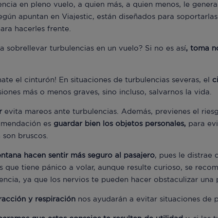
lencia en pleno vuelo, a quien más, a quien menos, le genera
según apuntan en Viajestic, están diseñados para soportarlas
ra hacerles frente.
 sobrellevar turbulencias en un vuelo? Si no es así
, toma n
te el cinturón! En situaciones de turbulencias severas, el
c
iones más o menos graves, sino incluso, salvarnos la vida.
r
evita mareos ante turbulencias. Además, previenes el riesgo
comendación es
guardar bien los objetos personales,
para evi
n son bruscos.
ventana hacen sentir más seguro al pasajero
, pues le distrae
s que tiene pánico a volar, aunque resulte curioso, se recom
encia, ya que los nervios te pueden hacer obstaculizar una 
tracción y respiración
nos ayudarán a evitar situaciones de 