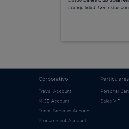
Desde
Diners Club Spain es
¡tranquilidad! Con estos con
Corporativo
Particulares
Travel Account
Personal Car
MICE Account
Salas VIP
Travel Services Account
Procurement Account