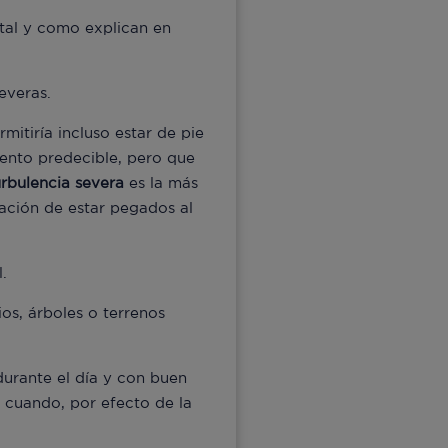
 tal y como explican en
everas.
itiría incluso estar de pie
iento predecible, pero que
urbulencia severa
es la más
sación de estar pegados al
.
s, árboles o terrenos
urante el día y con buen
o cuando, por efecto de la