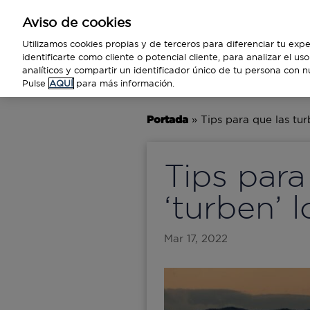
Aviso de cookies
Empresas
Utilizamos cookies propias y de terceros para diferenciar tu expe
identificarte como cliente o potencial cliente, para analizar el u
analíticos y compartir un identificador único de tu persona con n
BUSINESS
TECNOLOGÍA
VIAJ
Pulse
AQUÍ
para más información.
Portada
»
Tips para que las tur
Tips para
‘turben’ l
Mar 17, 2022