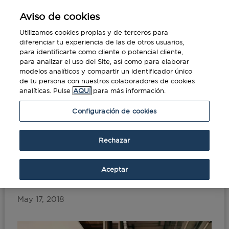
Aviso de cookies
Utilizamos cookies propias y de terceros para
diferenciar tu experiencia de las de otros usuarios,
para identificarte como cliente o potencial cliente,
para analizar el uso del Site, así como para elaborar
modelos analíticos y compartir un identificador único
de tu persona con nuestros colaboradores de cookies
analíticas. Pulse
AQUÍ
para más información.
Portada
»
El móvil en los viajes de negocios,
Configuración de cookies
¿amigo o enemigo?
Rechazar
El móvil en los viajes de
negocios, ¿amigo o
Aceptar
enemigo?
May 17, 2018