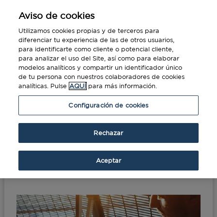
Aviso de cookies
Utilizamos cookies propias y de terceros para
diferenciar tu experiencia de las de otros usuarios,
para identificarte como cliente o potencial cliente,
para analizar el uso del Site, así como para elaborar
modelos analíticos y compartir un identificador único
de tu persona con nuestros colaboradores de cookies
analíticas. Pulse
AQUÍ
para más información.
Portada
»
Tecnología que mejora la
Configuración de cookies
experiencia del viajero
Rechazar
Tecnología que mejora la
experiencia del viajero
Aceptar
Abr 6, 2017