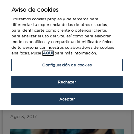
Aviso de cookies
Utilizamos cookies propias y de terceros para
diferenciar tu experiencia de las de otros usuarios,
para identificarte como cliente o potencial cliente,
para analizar el uso del Site, así como para elaborar
modelos analíticos y compartir un identificador único
de tu persona con nuestros colaboradores de cookies
analíticas. Pulse
AQUÍ
para más información.
Portada
»
El fin del roaming: el aliado del
Configuración de cookies
business traveller
Rechazar
El fin del roaming: el
aliado del business
Aceptar
traveller
Ago 3, 2017