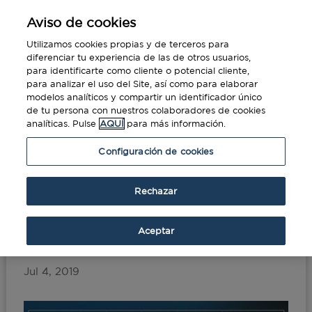
Aviso de cookies
Utilizamos cookies propias y de terceros para
diferenciar tu experiencia de las de otros usuarios,
para identificarte como cliente o potencial cliente,
para analizar el uso del Site, así como para elaborar
modelos analíticos y compartir un identificador único
de tu persona con nuestros colaboradores de cookies
analíticas. Pulse
AQUÍ
para más información.
Portada
»
Viajes de negocios: reconocimiento
Configuración de cookies
facial en los aeropuertos
Rechazar
Viajes de negocios:
reconocimiento facial en
Aceptar
los aeropuertos
Jul 4, 2019