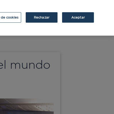
ATRIUM
ATRIUM v2
 de cookies
Rechazar
Aceptar
del mundo