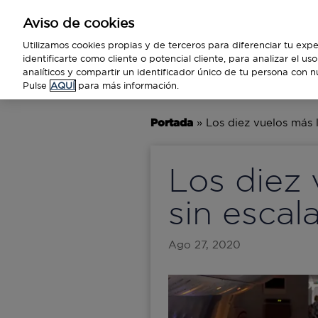
Aviso de cookies
Empresas
Utilizamos cookies propias y de terceros para diferenciar tu expe
identificarte como cliente o potencial cliente, para analizar el u
analíticos y compartir un identificador único de tu persona con n
BUSINESS
TECNOLOGÍA
VIAJ
Pulse
AQUÍ
para más información.
Portada
»
Los diez vuelos más 
Los diez
sin escal
Ago 27, 2020