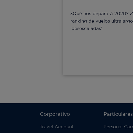
¿Qué nos deparará 2020? ¿Y
ranking de vuelos ultralargo
‘desescaladas’.
Corporativo
Particulares
Travel Account
Personal Car