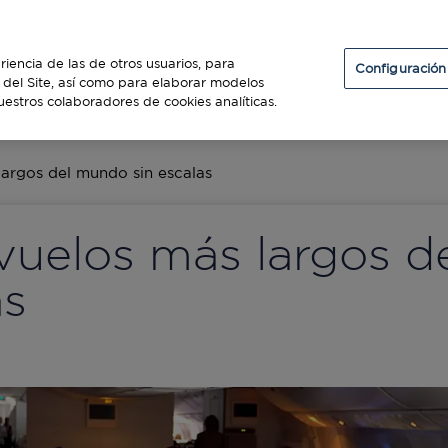
Particulares
Establecimientos
Diners Club
riencia de las de otros usuarios, para
Configuración
so del Site, así como para elaborar modelos
uestros colaboradores de cookies analíticas.
ES
largos del mundo sin escalas
 vuelos más largos 
as