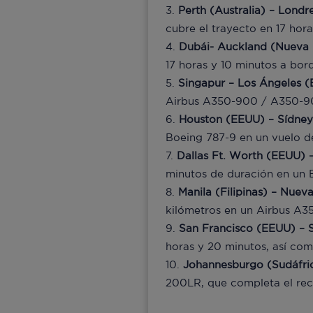
Perth (Australia) – Londr
cubre el trayecto en 17 hor
Dubái- Auckland (Nueva 
17 horas y 10 minutos a bor
Singapur – Los Ángeles
(
Airbus A350-900 / A350-9
Houston (EEUU) – Sídney 
Boeing 787-9 en un vuelo de
Dallas Ft. Worth (EEUU) –
minutos de duración en un 
Manila (Filipinas) – Nue
kilómetros en un Airbus A35
San Francisco (EEUU) – 
horas y 20 minutos, así co
Johannesburgo (Sudáfri
200LR, que completa el reco