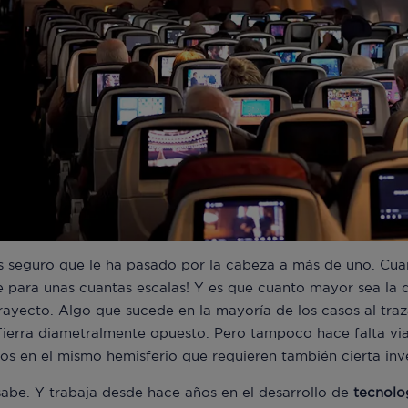
as seguro que le ha pasado por la cabeza a más de uno. Cuan
 para unas cuantas escalas! Y es que cuanto mayor sea la d
rayecto. Algo que sucede en la mayoría de los casos al traz
Tierra diametralmente opuesto. Pero tampoco hace falta via
rios en el mismo hemisferio que requieren también cierta in
sabe. Y trabaja desde hace años en el desarrollo de
tecnolo