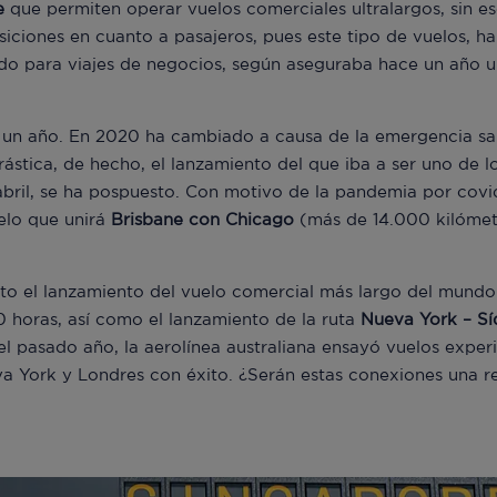
le
que permiten operar vuelos comerciales ultralargos, sin esc
siciones en cuanto a pasajeros, pues este tipo de vuelos, 
o para viajes de negocios, según aseguraba hace un año un
e un año. En 2020 ha cambiado a causa de la emergencia sani
ástica, de hecho, el lanzamiento del que iba a ser uno de l
bril, se ha pospuesto. Con motivo de la pandemia por covid
elo que unirá
Brisbane con Chicago
(más de 14.000 kilómetr
to el lanzamiento del vuelo comercial más largo del mundo
 horas, así como el lanzamiento de la ruta
Nueva York – S
del pasado año, la aerolínea australiana ensayó vuelos exper
va York y Londres con éxito. ¿Serán estas conexiones una r