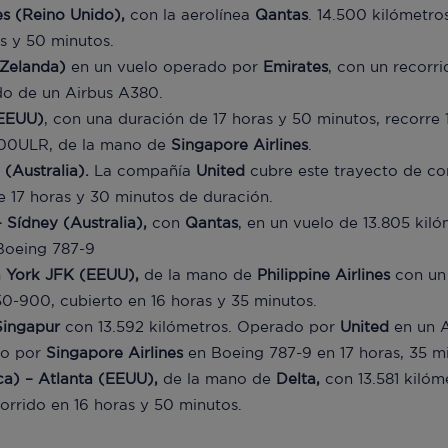
es (Reino Unido),
con la aerolínea
Qantas
. 14.500 kilómetro
as y 50 minutos.
Zelanda)
en un vuelo operado por
Emirates
, con un recorr
do de un Airbus A380.
EEUU)
, con una duración de 17 horas y 50 minutos, recorre 
00ULR, de la mano de
Singapore Airlines
.
(Australia).
La compañía
United
cubre este trayecto de co
 17 horas y 30 minutos de duración.
 Sídney (Australia),
con
Qantas
, en un vuelo de 13.805 kiló
Boeing 787-9
va York JFK (EEUU),
de la mano de
Philippine Airlines
con un 
0-900, cubierto en 16 horas y 35 minutos.
Singapur
con 13.592 kilómetros. Operado por
United
en un A
mo por
Singapore Airlines
en Boeing 787-9 en 17 horas, 35 m
ca) – Atlanta (EEUU),
de la mano de
Delta,
con 13.581 kilóm
rrido en 16 horas y 50 minutos.